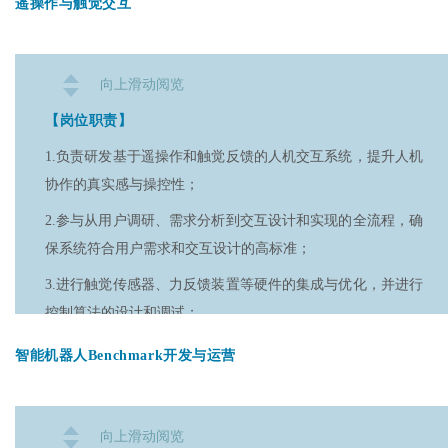
上发表论文者优先。
遥操作与触觉交互
文章；
2.精通视觉算法和深度学习开发，熟悉目标检测、图像分割等
2.了解 CUDA 并行计算框架，有使用 CUDA 实现自定义算子
算法，熟悉TensorFlow或PyTorch等框架；
向上滑动阅览
的项目经验；
3.有质检应用的工业视觉算法研发经验优先；
【岗位职责】
3.了解模型裁剪、量化原理，有边缘部署的项目经验。
4.精通Python或C++，具备算法实现和优化能力，熟悉图像预
1.负责研发基于遥操作和触觉反馈的人机交互系统，提升人机
处理和数据标注，善于处理大规模数据；
协作的真实感与操控性；
5.紧跟视觉和深度学习前沿技术，具备独立研究能力，能将新
2.参与从用户调研、需求分析到交互设计和实现的全流程，确
技术应用于项目。
保系统符合用户需求和交互设计的高标准；
3.进行触觉传感器、力反馈装置等硬件的集成与优化，并进行
控制算法的设计和调试；
4.探索新兴触觉技术与远程操控模式的应用；
智能机器人Benchmark开发与运营
5.与多学科团队合作，确保触觉与遥操作系统的安全性、稳定
性及高效性能。
向上滑动阅览