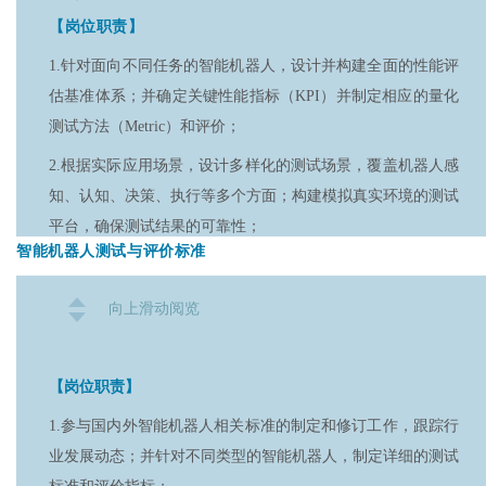
【岗位要求】
【岗位职责】
1.本科及以上学历，机械工程、电气工程、计算机科学、人机
1.针对面向不同任务的智能机器人，设计并构建全面的性能评
交互等相关专业；
估基准体系；并确定关键性能指标（KPI）并制定相应的量化
2.熟悉触觉反馈系统、力觉传感器、遥操作控制等相关技术，
测试方法（Metric）和评价；
有实际项目经验者优先；
2.根据实际应用场景，设计多样化的测试场景，覆盖机器人感
3.具备良好的编程能力，熟练掌握C++、Python或Matlab，了
知、认知、决策、执行等多个方面；构建模拟真实环境的测试
解ROS系统者优先；
平台，确保测试结果的可靠性；
4.具有控制系统设计、实时数据处理和触觉交互系统的研究或
智能机器人测试与评价标准
3.负责开发自动化测试工具和平台，提高测试效率和准确性；
开发背景。
构建数据采集、存储和分析系统，支持大规模测试数据的处
向上滑动阅览
【加分项】
理；
1.了解虚拟现实（VR）或增强现实（AR）中的触觉反馈设
4.定期发布Benchmark报告，公开评估结果，运营国内外机器
计，有相关开发经验者优先；
【岗位职责】
人赛事；跟踪行业发展动态，及时更新Benchmark体系，保持
2.发表过触觉反馈或遥操作相关领域的论文或专利；
其先进性；
1.参与国内外智能机器人相关标准的制定和修订工作，跟踪行
业发展动态；并针对不同类型的智能机器人，制定详细的测试
3.有人机交互或遥操作系统的开源项目经验。
5.负责与行业组织、研究机构和企业合作，共同推动