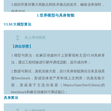
6.对新技术和新知识充满热情，动手能力和执行力强，责任心
3.组织开展对重大风险点和技术难点的攻关，确保业务按时，
强，具有良好的沟通协作能力。
保质交付。
.
世界模型与具身智能
3
【岗位要求】
VLM/大模型算法
1.重点本科及以上学历，控制、自动化、电子等相关专业，具
有1~3年电机驱动开发工作经验；
向上滑动阅览
2.具有扎实的控制理论基础，熟悉经典频域设计，鲁棒控制，
【岗位职责】
系统辨识，参数整定等；
1.模型与算法：在麻豆传媒BOT上部署现有主流VLM具身算
3.具有良好的电机理论知识，精通BLDC/PMSM等电机控制算
法，通过工程经验进行硬件调优适配，提升成功率；
法，如有感/无感 FOC算法、死区优化等；
2.数据与测试：真机实验方面，设计具身智能测试任务及场景
4.熟悉电机控制涉及的故障诊断、在线参数辨识、冗余设计
做benchmark，形成实体资产库和线上文档库；仿真实验方
等；
面，形成基于主流仿真器（Mujoco/IsaacSim/iGibson)的
benchmark和麻豆传媒BOT测试接口；
5.具有丰富的编程经验，熟悉C语言，具有良好的编程规范；
具身算法
3.科研与开发：开发新的VLM具身算法，形成两个关键技术
6.熟悉ARM等任一平台的体系架构，具有一定的硬件基础知
栈：任务分解planner、基于关键点的VLM agent。
识，掌握基本的硬件调试工具；
向上滑动阅览