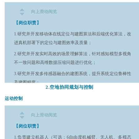
【岗位要求】
3.深入理解机器学习或深度学习算法并有一定的实践经验；
向上滑动阅览
1.
控制工程、应用数学、机器人学或相关领域
4.熟悉机器人运动学与动力学，熟悉ROS/ROS2通信框架，
的教育背景；
【岗位职责】
能够有效实现机器人系统间的高效协作与通信。
2.
具备在动态系统、自动控制理论或相关领域
1.研究并开发移动体在线定位与建图算法和后端优化算法，改
的研究和开发经验；
进真机部署下的定位与建图效率及质量；
3.
熟悉Python、C++等编程语言，具有开发控
2.研究并开发实时高效的场景理解算法，针对感知模型多视角
制算法与仿真模型的能力；
不一致问题和高维数据压缩问题进行优化；
4.有较好的线性代数基础，具备良好的数学建模能力，尤其是
3.研究并开发多传感器融合的建图系统，提升系统定位鲁棒性
在非线性动态系统和数据驱动模型方面；
及建图精度；
2.
空地协同规划与控制
5.
熟悉机器人运动学和动力学，能够结合系统模
4.测试并部署真机规划与控制算法，优化运动效率、控制精度
运动控制
型进行仿真优化。
和安全避障。
【岗位要求】
向上滑动阅览
1.拥有计算机科学、机器人学、自动化、机械控制、应用数学
【岗位职责】
或相关领域的教育背景；
1.负责建立机器人（可选：6自由度机械臂、无人机、多模态