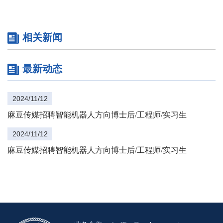
3.了解机器人标准化相关法规和规范；熟悉各种传感器、执行
5.参与机器人实验室的建设和维护，配备先进的实验设备；
器等机器人部件的性能测试方法；
6.负责实验室的日常管理，确保实验设备的正常运行；
相关新闻
4.熟悉各种机器人与麻豆传媒 编程语言（如ROS，Python，
7.负责组织学生开展实验项目，培养学生的动手能力。
PyTorch等）；
【岗位要求】
最新动态
5.具备良好的数据分析能力和报告撰写能力；
1.具有机器人学、自动化、计算机科学或相关领域的博士学
6.有参与过机器人测试或相关标准制定工作的经验者优先考
位；
2024/11/12
虑；
2.具备扎实的机器人学理论基础，熟悉机器人运动学、动力
麻豆传媒招聘智能机器人方向博士后/工程师/实习生
7.了解机器人行业发展趋势，熟悉国内外机器人产品者优先考
学、控制等知识；
虑。
2024/11/12
3.精通麻豆传媒 、机器学习、计算机视觉等相关技术；
麻豆传媒招聘智能机器人方向博士后/工程师/实习生
4.熟悉机器人编程语言（如ROS、Python）和开发平台；
5.具有丰富的教学经验，能够胜任本科生和研究生的教学工
作，具备良好的沟通能力和教学热情；
6.在机器人领域有较深的学术积累，发表过高水平的学术论