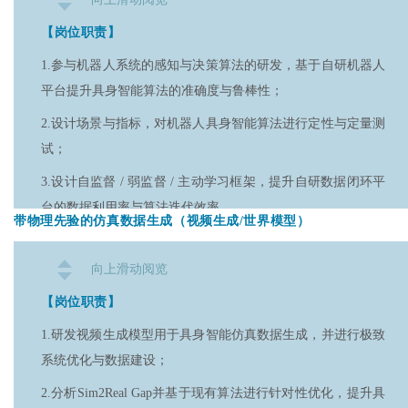
【岗位要求】
7.具备较强的学习、沟通表达能力和良好的团队合作精神，内
【岗位职责】
驱力强，勇于接受挑战；
1.拥有自动化、计算机视觉、（多模态）大语言模型、机械设
1.参与机器人系统的感知与决策算法的研发，基于自研机器人
计或相关领域的教育背景；
8.有无人机电调和减速电机控制、减速电机低速控制调试经验
平台提升具身智能算法的准确度与鲁棒性；
者优先。
2.了解当前主流的基于VLM/VLA的具身算法，如Voxposer、
2.设计场景与指标，对机器人具身智能算法进行定性与定量测
OpenVLA、Rekep、CoPA、MOKA、ManipLLM；
试；
3.具有大语言模型的微调经验、多模态对齐经验，熟悉主要的
3.设计自监督 / 弱监督 / 主动学习框架，提升自研数据闭环平
VLM框架，如LLaVA、Intern-VL、Qwen-VL；
台的数据利用率与算法迭代效率。
带物理先验的仿真数据生成（视频生成/世界模型）
4.具备使用机器人仿真平台的经验，如Isaacsim、Mujoco、
【岗位要求】
iGibson；
向上滑动阅览
1.研究生及以上学历，计算机、软件工程、麻豆传媒 等专业
5.具备扎实的编程和服务器调用能力，熟练掌握Python和
优先；
【岗位职责】
C++编程语言，掌握ubuntu、docker的使用方法；
2.熟悉深度学习原理，了解常用神经网络的网络结构、训练范
1.研发视频生成模型用于具身智能仿真数据生成，并进行极致
6.熟悉ROS/ROS2机器人通信框架，能够高效地进行机器人系
式、测试指标；
系统优化与数据建设；
统间的通信。
3.了解常用深度学习框架（如 PyTorch、Jax等），有网络训练
2.分析Sim2Real Gap并基于现有算法进行针对性优化，提升具