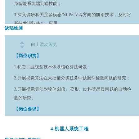
调优的项目经验；
身智能系统端到端性能；
4.了解表征学习的概念，对自监督 / 弱监督学习范式具有一定
3.深入调研和关注多模态/NLP/CV等方向的前沿技术，及时将
了解；
新技术进行整合、应用。
缺陷检测
5.了解计算机视觉领域的前沿算法（如Segment Anything，
【岗位要求】
Grounding DINO，Diffusion Policy，Gaussian Splatting等）；
向上滑动阅览
1.熟练掌握C/C++或Python编程语言，有扎实的基础算法、代
6. 熟悉三维计算机视觉，了解3D Vision 领域常用模型（如
码能力，具备良好的编程风格和工作习惯；
【岗位职责】
PointNet，SparseConv等）；
2.具有扎实的计算机视觉、机器学习基础，熟悉CV、AIGC、
1.负责工业视觉技术体系核心算法研发；
7.熟练掌握 Python 与 C++ 编程语言，具备独立定位并解决算
NLP、RL等技术领域，熟练掌握Diffusion、Sora、VAR等生成
2.开展视觉算法在大批量分拣任务中缺漏件检测问题的研究；
法与软件问题的能力；
模型原理以及LoRA、Adapter、ControlNet等微调技术，熟悉
3.开展视觉算法对物体划痕、变形、缺料等品质问题的自动检
video diffusion model的常见训练策略；
8.关注行业前沿，对具身智能发展有浓厚兴趣；
测的研究。
3.熟练掌握diffusers开源框架并熟悉至少一种主流的视频生成
9.具备一定英文基础，能看懂英文技术文档；
【岗位要求】
模型开源代码；
10.熟练使用 Git 开发协作工具。
1.硕士及以上学历，计算机科学、电子工程、自动化或应用数
4.在CVPR、ECCV、ICCV、NeurIPS、ICLR、SIGGRAPH、
【加分项】
4.
机器人系统工程
学等相关专业背景，扎实的计算机视觉、图像处理和机器学习
SIGGRAPH Asia等顶级会议或TPAMI、ToG、TIP等顶级期刊
1.
基础；
在机器学习领域的国际顶级期刊 / 会议发表过