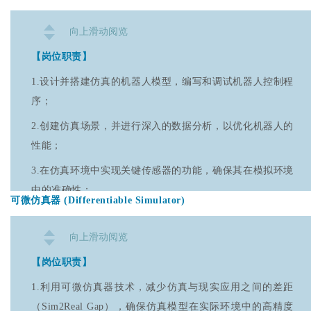
向上滑动阅览
【岗位职责】
1.设计并搭建仿真的机器人模型，编写和调试机器人控制程
序；
2.创建仿真场景，并进行深入的数据分析，以优化机器人的
性能；
3.在仿真环境中实现关键传感器的功能，确保其在模拟环境
中的准确性；
可微仿真器
(Differentiable Simulator)
4.开发电机、关节和传感器模型，并分析Sim2Real Gap，
以减少仿真与现实之间的差异。
向上滑动阅览
【岗位要求】
【岗位职责】
1.拥有机器人学、自动化、机械控制、计算机科学或相关领
1.利用可微仿真器技术，减少仿真与现实应用之间的差距
域的教育背景；
（Sim2Real Gap），确保仿真模型在实际环境中的高精度