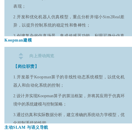
表现；
2.具备使用机器人仿真平台的经验，如Isaacsim、Gazebo、
Mujoco、Webots、Habitat、iGibson、Sapien、PyBullet或
2.开发和优化机器人仿真模型，重点分析并缩小Sim2Real差
IsaacGym；
异，以提升控制系统的稳定性和鲁棒性；
3.具备扎实的编程能力，熟练掌握Python和C++编程语言；
3.创建复杂的仿真场景，集成传感器功能，利用可微分仿真
Koopman建模
器进行数据驱动的仿真优化，确保模型的物理一致性和环
4.熟悉ROS/ROS2机器人通信框架，能够高效地进行机器人
境适应性；
系统间的通信；
向上滑动阅览
4.实施并优化Sim2Real转移算法，如Domain
5.了解机器人学、刚体运动学、刚体动力学，并掌握常见的
【岗位职责】
Randomization，通过丰富的仿真环境多样性提升模型的泛
正向运动学（FK）和逆向运动学（IK）方法；
1.
开发基于Koopman算子的非线性动态系统模型，以优化机
化能力。
6.了解IMU、编码器、力传感器等常见传感器的工作原理。
器人和自动化系统的控制；
【岗位要求】
2.设计并实现Koopman算子的算法框架，并将其应用于仿真环
1.机器人学、计算机科学、自动化、机械工程等相关领域的
境中的系统建模与控制策略；
教育背景；
3.通过仿真和实际数据分析，建立准确的系统动力学模型，优
2.熟悉Isaacsim、Mujoco、Gazebo、PyBullet等常见仿真工
化控制系统的性能。
主动SLAM 与语义导航
具，具备开发和优化仿真器的丰富经验；