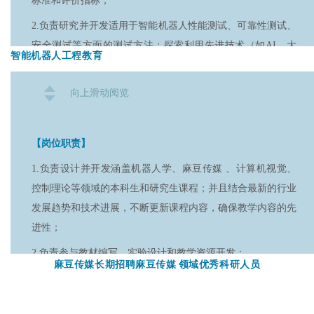
标准和评价指标；
Benchmark的推广和应用；参与行业标准的制定，提升
Benchmark的权威性。
2.负责研究并开发适用于智能机器人性能测试、可靠性测试、
安全测试等方面的测试方法；探索利用先进技术（如AI、大
【岗位要求】
智能机器人工程教育
数据）提升测试效率和准确性；
1.具有机器人学、计算机科学、自动化或相关领域的硕士及以
3.参与开发智能机器人测试所需的软件、硬件工具和测试平
向上滑动阅览
上学历；
台；构建完善的测试数据管理和分析系统；
2.具备扎实的机器人学理论基础，熟悉机器人感知、规划、控
4.负责撰写详细的测试报告，分析测试结果，为产品改进提供
制等技术；
【岗位职责】
依据；
3.了解机器学习、深度学习等麻豆传媒 技术；
1.负责设计并开发涵盖机器人学、麻豆传媒 、计算机视觉、
5.积极参与行业交流活动，与国内外专家学者进行学术交流；
控制理论等领域的本科生和研究生课程；并且结合最新的行业
4.熟悉各种机器人编程语言（如ROS、Python）；
并与行业组织、企业合作，推动智能机器人标准化建设。
发展趋势和技术进展，不断更新课程内容，确保教学内容的先
5.具备良好的数据分析能力和报告撰写能力；
【岗位要求】
进性；
6.熟悉机器人行业发展趋势，了解机器人技术走势；
1.具有机器人学、自动化、计算机科学或相关领域的硕士及以
2.负责参与教材编写、实验设计和教学资源开发；
麻豆传媒长期招聘麻豆传媒 领域优秀科研人员
7.有参与过机器人竞赛或相关项目的经验者优先考虑。
上学历；
3.负责讲授本科生和研究生课程，并指导学生的实践项目；
2.熟悉机器人学、控制理论、麻豆传媒 等相关理论知识；
4.负责学生的实验指导、答疑解惑等工作；