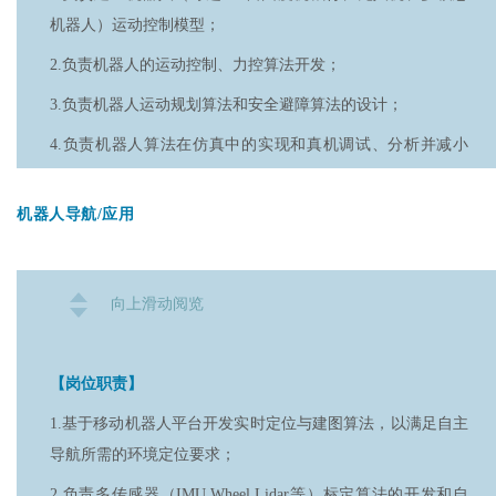
2.具备NeRF、3DGS、Dust3R、ACE-zero等三维视觉算法的研
机器人）运动控制模型；
发经验；或熟悉VINS、ORB-SLAM、FAST-LIO等在线SLAM
2.负责机器人的运动控制、力控算法开发；
算法；
3.负责机器人运动规划算法和安全避障算法的设计；
3.熟悉常见的路径规划与运动控制算法以及控制策略学习方
4.负责机器人算法在仿真中的实现和真机调试、分析并减小
法；或具备场景图、物体位姿估计、视觉基础模型、视觉语言
Sim2Real Gap。
模型的研发经验；
机器人导航/应用
【岗位要求】
4.具备扎实的编程能力，熟练掌握Python和C++编程语言；
1.本科以上学历；
5.熟悉ROS/ROS2机器人通信框架，能够高效地进行机器人系
统间的通信；
2.熟知机器人和控制相关的理论知识，熟悉PD/PID控制、运动
向上滑动阅览
学/动力学正逆解、LQR、MPC等算法；
6.有激光雷达、RGB-D相机、IMU传感器的标定、同步和使用
经验。
3.具有对机器人运动学和动力学建模的能力，掌握至少一种机
【岗位职责】
器人仿真软件（mujoco、isaacsim、gazebo、webots、
1.基于移动机器人平台开发实时定位与建图算法，以满足自主
pybullet、raisim等），有sim2real经验；
导航所需的环境定位要求；
4.具有六自由度协作型机械臂（如UR机械臂等）、腿足式机
2.负责多传感器（IMU,Wheel,Lidar等）标定算法的开发和自