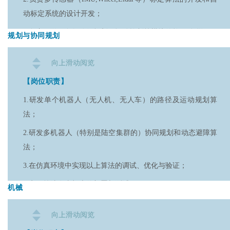
器人、无人机中至少一项的实机开发经验；
动标定系统的设计开发；
5.熟练掌握 C++ 与 Python 编程语言，能够独立完成机器人功
3.负责下游任务如路径规划、运动控制等模块的软硬件联调；
能模块的编写与测试；
规划与协同规划
4.设计和开发高精视觉定位与多传感器（激光雷达、视觉、
6.熟练掌握 ROS和ROS2 框架，有基于ROS/ROS2框架进行开
向上滑动阅览
imu、里程计、相机）融合定位建图算法；
发调试的项目经历；
【岗位职责】
5.协助优化提升已有建图、定位模块的精度、速度与鲁棒性。
7.具备良好的问题分析和解决能力，能够快速定位和解决软件
开发中的各种技术难题；
1.研发单个机器人（无人机、无人车）的路径及运动规划算
【岗位要求】
法；
8.对新技术和新工具有持续的学习和探索欲望，能够不断提升
1.本科及以上学历，控制工程、自动化、机械电子、信息通
自身的技术能力和专业水平；
2.研发多机器人（特别是陆空集群的）协同规划和动态避障算
信、计算机等相关专业，接受应届生；
法；
9.具备一定英文基础，能看懂英文技术文档；
2.扎实的数学基础，熟悉坐标系变换、李群李代数、视觉几
3.在仿真环境中实现以上算法的调试、优化与验证；
何。熟悉激光和视觉SLAM基本理论，熟悉多传感器标定、融
10.熟练使用 Git 开发协作工具。
合、滤波、优化等；
4.实现算法在真机上的部署与测试。
机械
3.熟练掌握C++、python，具有良好的编码风格，熟练使用
【岗位要求】
ROS、ROS2，Linux系统；
向上滑动阅览
1.拥有机器人学、自动化、机械控制、计算机科学或相关领域