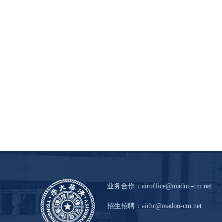
业务合作：
airoffice@madou-cm.net
招生招聘：
airhr@madou-cm.net