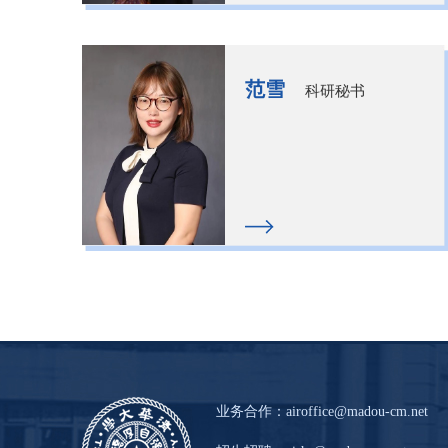
司从事产业与高校在前沿研
究、共建联合研究中心、人才
培养与学术交流等方面的研发
范雪
科研秘书
管理与合作，负责的产学研合
作项目“互联网图像压缩标
准”、“移动视觉搜索技术”等
落地实际业务获公司行业贡献
奖，申请专利十余项，授权和
官方公开9项。黄婷婷同时担
任中国计算机学会 CCF
YOCSEF总部学术委员，副主
席，曾任CCF 会员与企...
业务合作：
airoffice@madou-cm.net