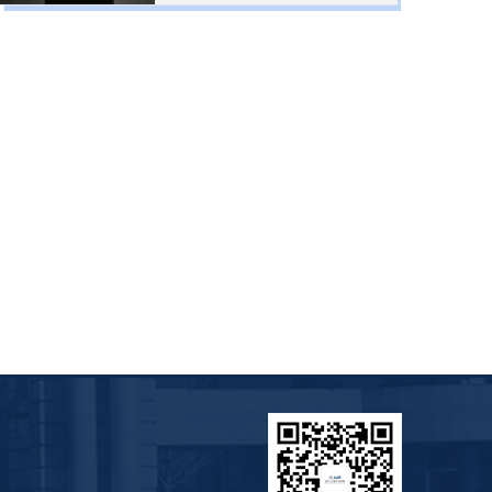
息化部评审专家、CCF智能汽
车分会执行委员、北京软件与
信息协会专家，曾任AI技术公
司联合创始人、中国航天科工
集团科技委专家、河北省应急
管理厅信息化咨询专家，期间
主持多项科技部2030重大项目
课题及军委科技委科技创新课
题，主持航天科工集团青海省
信创咨询项目，并支撑多省应
急管理综合应用平台建设项
目。曾...