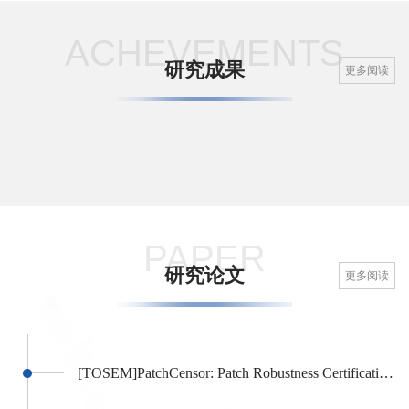
ACHEVEMENTS
研究成果
更多阅读
PAPER
研究论文
更多阅读
[TOSEM]PatchCensor: Patch Robustness Certification for Transformers via Exhaustive Testing