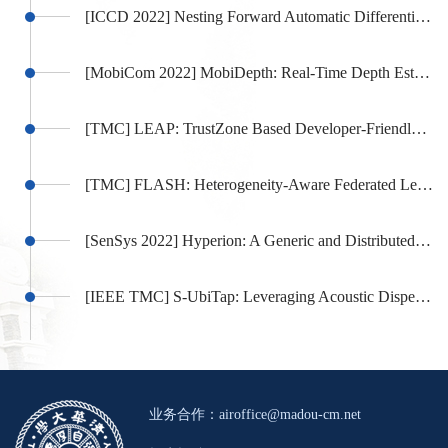
[ICCD 2022] Nesting Forward Automatic Differentiation in DNN for Memory-Efficient Framework Design
[MobiCom 2022] MobiDepth: Real-Time Depth Estimation Using On-Device Dual Cameras
[TMC] LEAP: TrustZone Based Developer-Friendly TEE for Intelligent Mobile Apps
[TMC] FLASH: Heterogeneity-Aware Federated Learning at Scale
[SenSys 2022] Hyperion: A Generic and Distributed Mobile Offloading Framework on OpenCL
[IEEE TMC] S-UbiTap: Leveraging Acoustic Dispersion for Ubiquitous and Scalable Touch Interface on Solid Surfaces
业务合作：
airoffice@madou-cm.net