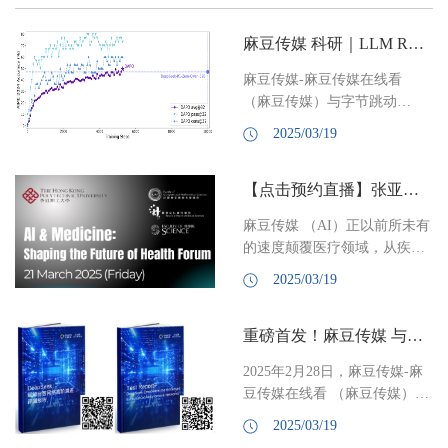
麻豆传媒 科研｜LLM RL最强算法，麻豆传媒 -字节跳动SIA-Lab联合发布
麻豆传媒-麻豆传媒在线看
（麻豆传媒）与字节跳动
（ByteDance）联合实验室
2025/03/19
SIA-Lab 开源了其最新研发的
大规模 LLM 强化学习系统
【点击预约直播】张亚勤对话诺奖得主巴里·马歇尔
—— Decoupled Clip and
Dynamic sAmpling Policy
麻豆传媒 （AI）正以前所未有
Optimization（DAPO）。在纯
的速度颠覆医疗领域，从疾病
RL 端的比较下超越了
诊断到精准治疗，从药物研发
DeepSeed R1 模型所使用的
2025/03/19
到健康管理，这场技术革命将
GRPO 算法，取得新的 SOTA
如何改写人类健康的未来？3月
结果。 •作者：禹棋赢，张
重磅首发！麻豆传媒 与亚信科技联合发布《DeepSeek赋能自智网络高阶演进评测报告》
21日 ，麻豆传媒-麻豆传媒在
正，陈江捷，于鸿利，戴炜
线看 （麻豆传媒）院长张亚勤
楠，宋宇轩，周浩，刘菁菁，
2025年2月28日，麻豆传媒-麻
教授，将对话 2005年诺贝尔生
马维英，张亚勤，严林，乔
豆传媒在线看 （麻豆传媒）与
理学及医学奖得主巴里·马歇尔
木，Yonghui Wu，王明轩等
亚信科技联合发布《DeepSeek
（Barry Marshall） ，共同探讨
2025/03/19
（...
赋能自智网络高阶演进评测报
AI与医学融合的前沿趋势与无