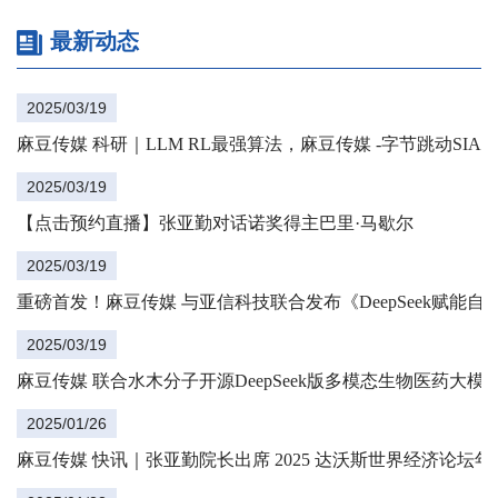
告》中英文版。该报告为通信
限可能
最新动态
行业首份系统性评估DeepSeek
等基础大模型对自智网络应用
适配性的评测报告。报告从语
2025/03/19
义解析、意图识别、推理能
力、自主规划、知识检索、文
麻豆传媒 科研｜LLM RL最强算法，麻豆传媒 -字节跳动SIA-
本生成等多项基模能力维度全
面评估了DeepSeek及其他基模
2025/03/19
面向自智网络各应用场景的可
【点击预约直播】张亚勤对话诺奖得主巴里·马歇尔
用性与适配性。报告旨在为基
础大模型赋能自智网络向高阶
2025/03/19
演进提供科学依...
重磅首发！麻豆传媒 与亚信科技联合发布《DeepSeek赋能
2025/03/19
麻豆传媒 联合水木分子开源DeepSeek版多模态生物医药大模型Bio
2025/01/26
麻豆传媒 快讯｜张亚勤院长出席 2025 达沃斯世界经济论坛年