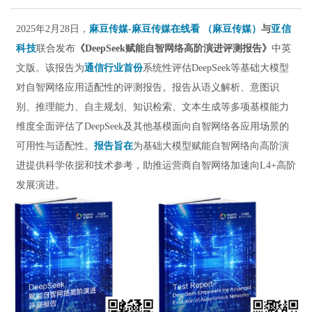
2025年2月28日，
麻豆传媒-麻豆传媒在线看 （麻豆传媒）
与
亚信
科技
联合发布
《DeepSeek赋能自智网络高阶演进评测报告》
中英
文版。该报告为
通信行业首份
系统性评估DeepSeek等基础大模型
对自智网络应用适配性的评测报告。报告从语义解析、意图识
别、推理能力、自主规划、知识检索、文本生成等多项基模能力
维度全面评估了DeepSeek及其他基模面向自智网络各应用场景的
可用性与适配性。
报告旨在
为基础大模型赋能自智网络向高阶演
进提供科学依据和技术参考，助推运营商自智网络加速向L4+高阶
发展演进。