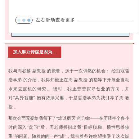
左右滑动查看更多
加入麻豆传媒是因为...
我与周谷越
副教授
的聚餐，源于一次偶然的机会：
经由寇哲
浩学弟
的介绍，我得知他正在周
副教授
的指导下开展全自动
水果去皮机的研究。
彼时，我正苦苦探寻创业的方向，并
对“具身智能”
抱有浓厚兴趣，于是哲浩学弟为我引荐了周
教
授
。
那次会面无疑给我留下了“难以磨灭”的印象——在历经半个多小
时的深入“盘问”后，周老师授指出我“目标模糊、惯性思维较
重”的问题。随着他的一声“成”，
我带着些许绝望接受了这次饭