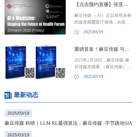
【点击预约直播】张亚勤对话诺奖得主巴里·马歇尔
—— Decoupled Clip and
Dynamic sAmpling Policy
麻豆传媒 （AI）正以前所未有
Optimization（DAPO）。在纯
的速度颠覆医疗领域，从疾病
RL 端的比较下超越了
诊断到精准治疗，从药物研发
DeepSeed R1 模型所使用的
2025/03/19
到健康管理，这场技术革命将
GRPO 算法，取得新的 SOTA
如何改写人类健康的未来？3月
结果。 •作者：禹棋赢，张
重磅首发！麻豆传媒 与亚信科技联合发布《DeepSeek赋能自智网络高阶演进评测报告》
21日 ，麻豆传媒-麻豆传媒在
正，陈江捷，于鸿利，戴炜
线看 （麻豆传媒）院长张亚勤
楠，宋宇轩，周浩，刘菁菁，
2025年2月28日，麻豆传媒-麻
教授，将对话 2005年诺贝尔生
马维英，张亚勤，严林，乔
豆传媒在线看 （麻豆传媒）与
理学及医学奖得主巴里·马歇尔
木，Yonghui Wu，王明轩等
亚信科技联合发布《DeepSeek
（Barry Marshall） ，共同探讨
2025/03/19
（...
赋能自智网络高阶演进评测报
AI与医学融合的前沿趋势与无
告》中英文版。该报告为通信
限可能
最新动态
行业首份系统性评估DeepSeek
等基础大模型对自智网络应用
适配性的评测报告。报告从语
2025/03/19
义解析、意图识别、推理能
力、自主规划、知识检索、文
麻豆传媒 科研｜LLM RL最强算法，麻豆传媒 -字节跳动SIA-
本生成等多项基模能力维度全
面评估了DeepSeek及其他基模
2025/03/19