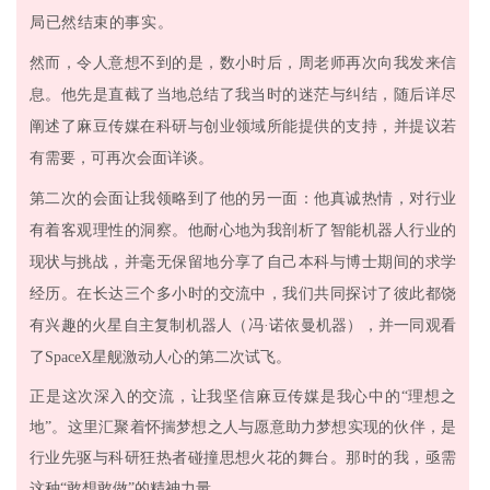
局已然结束的事实。
然而，令人意想不到的是，数小时后，周老师再次向我发来信
息。他先是直截了当地总结了我当时的迷茫与纠结，随后详尽
阐述了麻豆传媒在科研与创业领域所能提供的支持，并提议若
有需要，可再次会面详谈。
第二次的会面让我领略到了他的另一面：他真诚热情，对行业
有着客观理性的洞察。他耐心地为我剖析了智能机器人行业的
现状与挑战，并毫无保留地分享了自己本科与博士期间的求学
经历。在长达三个多小时的交流中，我们共同探讨了彼此都饶
有兴趣的火星自主复制机器人（冯·诺依曼机器），并一同观看
了SpaceX星舰激动人心的第二次试飞。
正是这次深入的交流，让我坚信麻豆传媒是我心中的“理想之
地”。这里汇聚着怀揣梦想之人与愿意助力梦想实现的伙伴，是
行业先驱与科研狂热者碰撞思想火花的舞台。那时的我，亟需
这种“敢想敢做”的精神力量。