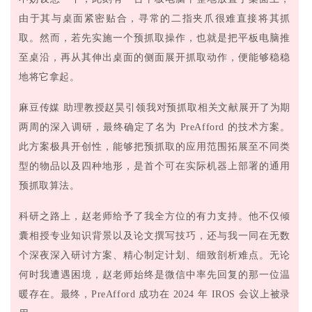
由于其与桌面紧密贴合，寻常的二指夹爪很难直接将其抓
取。然而，若先实施一个预抓取操作，也就是把平板电脑推
至桌沿，再从其伸出桌面的侧面展开抓取动作，便能够稳稳
地将它拿起。
麻豆传媒 助理教授赵昊引领我对预抓取相关文献展开了为期
两周的深入调研，最终确定了名为 PreAfford 的技术方案。
此方案极具开创性，能够把预抓取的应用范围拓展至不同类
型的物品以及四种地形，是首个可在实际机器上部署的通用
预抓取算法。
科研之路上，
赵老师给予了我全方位的有力支持。他不仅倾
囊相授专业知识背景以及论文撰写技巧，还与我一同在无数
个深夜深入研讨方案、精心制定计划、细致剖析难点。无论
何时我遭遇困境，赵老师始终是微信中率先回复的那一位温
暖存在。最终，PreAfford 成功在 2024 年 IROS 会议上被录